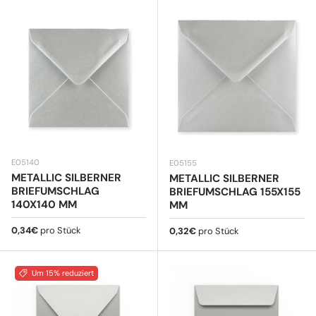
E05140
E05155
METALLIC SILBERNER
METALLIC SILBERNER
BRIEFUMSCHLAG
BRIEFUMSCHLAG 155X155
140X140 MM
MM
Normaler Preis
0,34€
pro Stück
Normaler Preis
0,32€
pro Stück
Um 15% reduziert