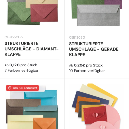
CEB155CL-V
CEB130BG
STRUKTURIERTE
STRUKTURIERTE
UMSCHLÄGE - DIAMANT-
UMSCHLÄGE - GERADE
KLAPPE
KLAPPE
Normaler Preis
0,12€
pro Stück
Normaler Preis
0,20€
pro Stück
Ab
Ab
7 Farben verfügbar
10 Farben verfügbar
Um 6% reduziert