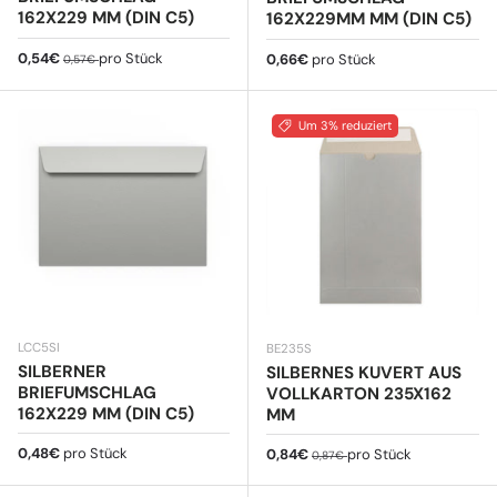
162X229 MM (DIN C5)
162X229MM MM (DIN C5)
Verkaufspreis
Normaler Preis
0,54€
pro Stück
Normaler Preis
0,66€
pro Stück
0,57€
Um 3% reduziert
LCC5SI
BE235S
SILBERNER
SILBERNES KUVERT AUS
BRIEFUMSCHLAG
VOLLKARTON 235X162
162X229 MM (DIN C5)
MM
Normaler Preis
0,48€
pro Stück
Verkaufspreis
Normaler Preis
0,84€
pro Stück
0,87€