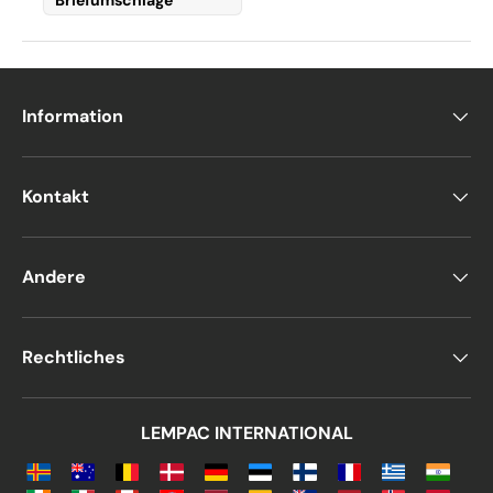
Briefumschläge
Hellere Nuancen der Farbe Silber werden oft
mit der Weiblichkeit und der Sensibilität
assoziiert.
Information
Daher eignen sich die
silberfarbenen
Briefumschläge
für den Versand von
persönlichen Briefen und Dokumenten, ganz
Kontakt
egal für welchen Anlass.
Die dunkleren Nuancen der Farbe Silber
Andere
werden wiederum häufig für geschäftliche
Zwecke verwendet, da sie eher mit der
Farbe von Stahl und daher mit Stärke,
Rechtliches
Innovation und Technologie assoziiert
werden.
LEMPAC INTERNATIONAL
Daher verwenden viele Technologie-
Unternehmen oder