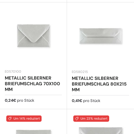
E0570100
E0580215
METALLIC SILBERNER
METALLIC SILBERNER
BRIEFUMSCHLAG 70X100
BRIEFUMSCHLAG 80X215
MM
MM
Normaler Preis
0,24€
pro Stück
Normaler Preis
0,41€
pro Stück
Um 14% reduziert
Um 23% reduziert