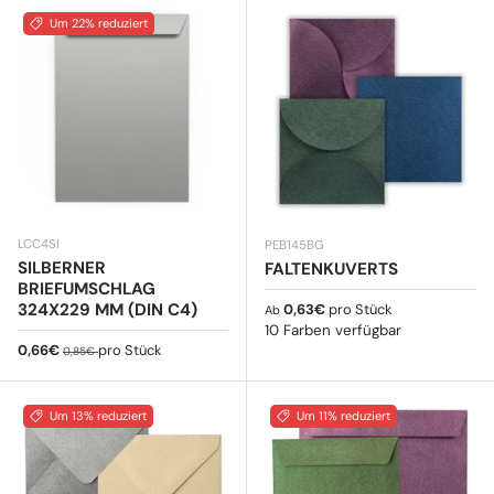
Um 22% reduziert
LCC4SI
PEB145BG
SILBERNER
FALTENKUVERTS
BRIEFUMSCHLAG
Normaler Preis
324X229 MM (DIN C4)
0,63€
pro Stück
Ab
10 Farben verfügbar
Verkaufspreis
Normaler Preis
0,66€
pro Stück
0,85€
Um 13% reduziert
Um 11% reduziert