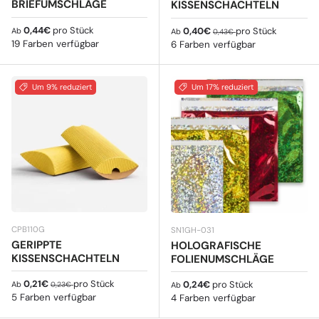
BRIEFUMSCHLÄGE
KISSENSCHACHTELN
Normaler Preis
0,44€
pro Stück
Verkaufspreis
Normaler Preis
0,40€
pro Stück
Ab
Ab
0,43€
19 Farben verfügbar
6 Farben verfügbar
Um 9% reduziert
Um 17% reduziert
CPB110G
SN1GH-031
GERIPPTE
HOLOGRAFISCHE
KISSENSCHACHTELN
FOLIENUMSCHLÄGE
Verkaufspreis
Normaler Preis
0,21€
pro Stück
Normaler Preis
0,24€
pro Stück
Ab
0,23€
Ab
5 Farben verfügbar
4 Farben verfügbar