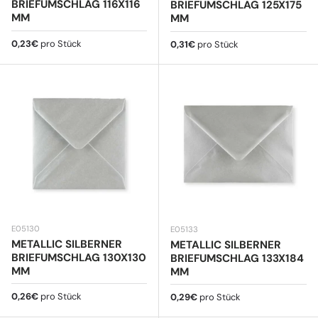
BRIEFUMSCHLAG 116X116
BRIEFUMSCHLAG 125X175
MM
MM
Normaler Preis
0,23€
pro Stück
Normaler Preis
0,31€
pro Stück
E05130
E05133
METALLIC SILBERNER
METALLIC SILBERNER
BRIEFUMSCHLAG 130X130
BRIEFUMSCHLAG 133X184
MM
MM
Normaler Preis
0,26€
pro Stück
Normaler Preis
0,29€
pro Stück