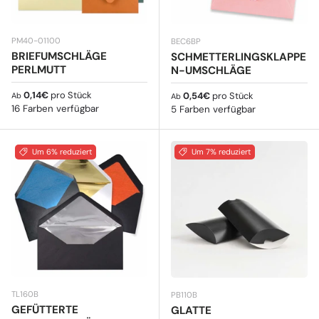
PM40-01100
BEC6BP
BRIEFUMSCHLÄGE
SCHMETTERLINGSKLAPPE
PERLMUTT
N-UMSCHLÄGE
Normaler Preis
0,14€
pro Stück
Normaler Preis
0,54€
pro Stück
Ab
Ab
16 Farben verfügbar
5 Farben verfügbar
Um 6% reduziert
Um 7% reduziert
TL160B
PB110B
GEFÜTTERTE
GLATTE