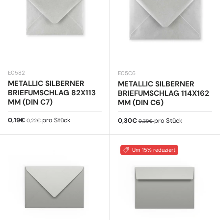
E0582
E05C6
METALLIC SILBERNER
METALLIC SILBERNER
BRIEFUMSCHLAG 82X113
BRIEFUMSCHLAG 114X162
MM (DIN C7)
MM (DIN C6)
Verkaufspreis
Normaler Preis
0,19€
pro Stück
Verkaufspreis
Normaler Preis
0,30€
pro Stück
0,22€
0,39€
Um 15% reduziert