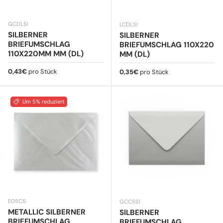
GCDLSI
LCDLSI
SILBERNER
SILBERNER
BRIEFUMSCHLAG
BRIEFUMSCHLAG 110X220
110X220MM MM (DL)
MM (DL)
Normaler Preis
0,43€
pro Stück
Normaler Preis
0,35€
pro Stück
Um 5% reduziert
E05C5
GCC5SI
METALLIC SILBERNER
SILBERNER
BRIEFUMSCHLAG
BRIEFUMSCHLAG