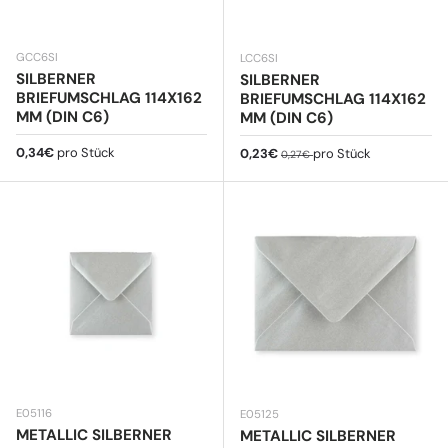
GCC6SI
LCC6SI
SILBERNER
SILBERNER
BRIEFUMSCHLAG 114X162
BRIEFUMSCHLAG 114X162
MM (DIN C6)
MM (DIN C6)
Normaler Preis
0,34€
pro Stück
Verkaufspreis
Normaler Preis
0,23€
pro Stück
0,27€
E05116
E05125
METALLIC SILBERNER
METALLIC SILBERNER