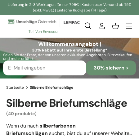
Lieferung in 2-3 Werktagen für nur 7,95€ | Kostenloser Versand ab 75€
(exkl. MwSt.) | Einfache Rückgabe (14 Tage)
Direkt zum Inhalt
Suche
Einloggen
Einkaufsko
Teil Von Enveseur
Suchen
Suchen
Willkommensangebot |
30% Rabatt auf Ihre erste Bestellung*
Seien Sie der Erste, der von unseren exklusiven Angeboten, Blitzverkäufen
und mehr erfährt.
30% sichern >
Startseite
Silberne Briefumschläge
Silberne Briefumschläge
(40 produkte)
Wenn du nach
silberfarbenen
Briefumschlägen
suchst, bist du auf unserer Website