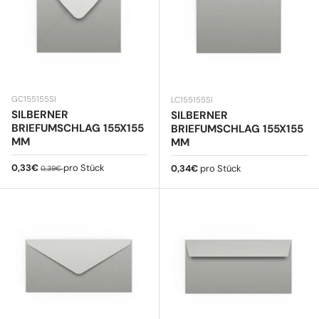
GC155155SI
LC155155SI
SILBERNER
SILBERNER
BRIEFUMSCHLAG 155X155
BRIEFUMSCHLAG 155X155
MM
MM
Verkaufspreis
Normaler Preis
0,33€
pro Stück
Normaler Preis
0,34€
pro Stück
0,39€