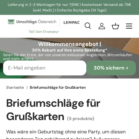
Lieferung in 2-3 Werktagen für nur 7,95€ | Kostenloser Versand ab 75€
(exkl. MwSt.) | Einfache Rückgabe (14 Tage)
Direkt zum Inhalt
Suche
Einloggen
Einkaufsko
Teil Von Enveseur
Suchen
Suchen
Willkommensangebot |
30% Rabatt auf Ihre erste Bestellung*
Seien Sie der Erste, der von unseren exklusiven Angeboten, Blitzverkäufen
und mehr erfährt.
30% sichern >
Startseite
Briefumschläge für Grußkarten
Briefumschläge für
Grußkarten
(5 produkte)
Was wäre ein Geburtstag ohne eine Party, um diesen