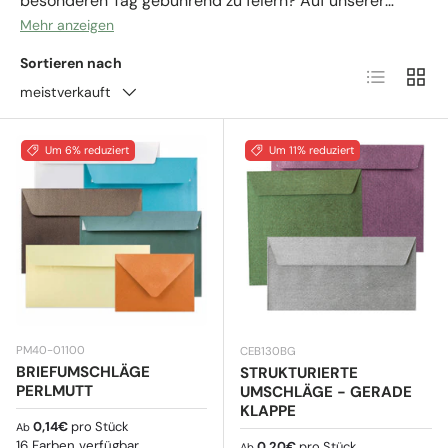
besonderen Tag gebührend zu feiern? Auf unserer
Website findest du Briefumschläge für
Mehr anzeigen
Glückwunschkarten in allen Größen und Farben, damit
Sortieren nach
Produktlist
Produ
du darin die Einladungen zu deiner Feier aufbewahren
meistverkauft
oder eine Glückwunschkarte an das Geburtstagskind
überreichen kannst. Du kannst auch ein Geldgeschenk,
Eintrittskarten oder eine andere nette Geste für den
Um 6% reduziert
Um 11% reduziert
Freund, Partner oder Kollegen mit dazulegen. Die
Briefumschläge für Glückwunschkarten sind auch in
verschiedenen Ausführungen wie mit Perlmutteffekt
und mit Verschlüssen wie dem Schmetterlings-
Verschluss erhältlich. Wähle also den Briefumschlag für
Glückwunschkarten aus, der dir am besten gefällt!
PM40-01100
CEB130BG
BRIEFUMSCHLÄGE
STRUKTURIERTE
PERLMUTT
UMSCHLÄGE - GERADE
KLAPPE
Normaler Preis
0,14€
pro Stück
Ab
16 Farben verfügbar
Normaler Preis
0,20€
pro Stück
Ab